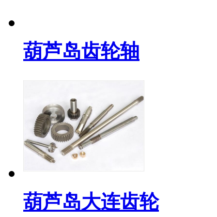
葫芦岛齿轮轴
葫芦岛大连齿轮