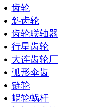
齿轮
斜齿轮
齿轮联轴器
行星齿轮
大连齿轮厂
弧形伞齿
链轮
蜗轮蜗杆