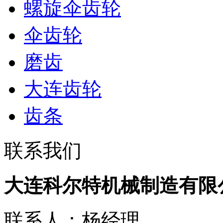
螺旋伞齿轮
伞齿轮
磨齿
大连齿轮
齿条
联系我们
大连科尔特机械制造有限
联系人：杨经理