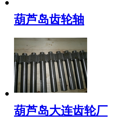
葫芦岛齿轮轴
葫芦岛大连齿轮厂