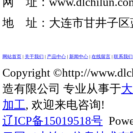
网 址：www.dlchilun.co
地 址：大连市甘井子区
网站首页
|
关于我们
|
产品中心
|
新闻中心
|
在线留言
|
联系我们
Copyright ©http://ww
造有限公司 专业从事于
大
加工
, 欢迎来电咨询!
辽ICP备15019518号
Powe