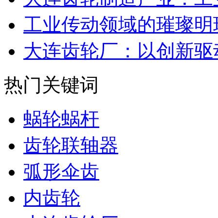
工业传动领域的璀璨明珠
大连齿轮厂：以创新驱动
热门关键词
蜗轮蜗杆
齿轮联轴器
弧形伞齿
内齿轮