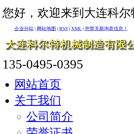
您好，欢迎来到大连科尔
企业分站
|
网站地图
|
RSS
|
XML
|
您暂无新询盘信息！
135-0495-0395
网站首页
关于我们
公司简介
荣誉证书