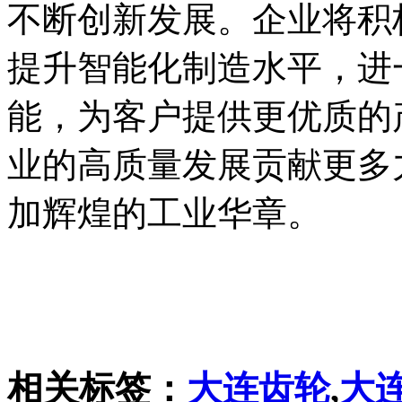
不断创新发展。企业将积
提升智能化制造水平，进
能，为客户提供更优质的
业的高质量发展贡献更多
加辉煌的工业华章。
相关标签：
大连齿轮
,
大