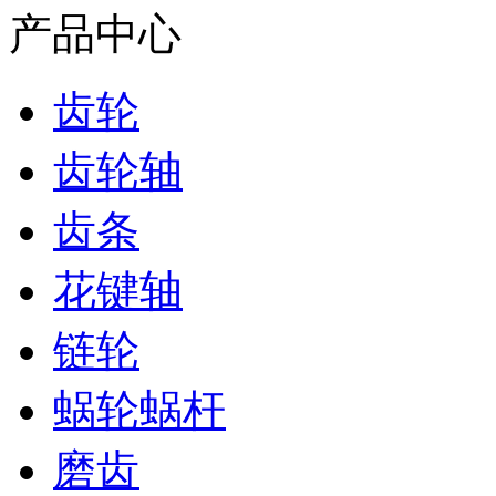
产品中心
齿轮
齿轮轴
齿条
花键轴
链轮
蜗轮蜗杆
磨齿