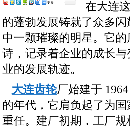
在大连
更多
的蓬勃发展铸就了众多闪
中一颗璀璨的明星。它的
诗，记录着企业的成长与
业的发展轨迹。
大连齿轮
厂始建于 19
的年代，它肩负起了为国
重任。建厂初期，工厂规