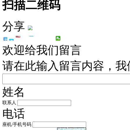
扫描二维码
分享
欢迎给我们留言
请在此输入留言内容，我
姓名
联系人
电话
座机/手机号码