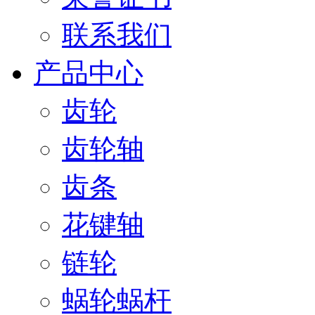
联系我们
产品中心
齿轮
齿轮轴
齿条
花键轴
链轮
蜗轮蜗杆