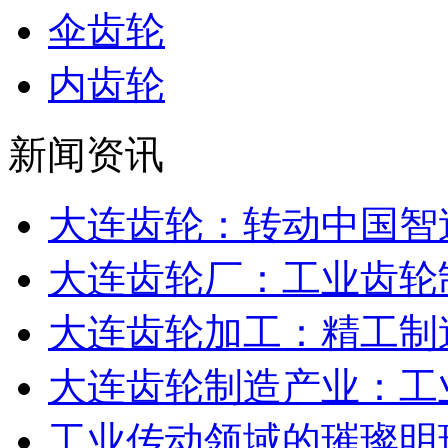
伞齿轮
内齿轮
新闻资讯
大连齿轮：转动中国智造
大连齿轮厂：工业齿轮制
大连齿轮加工：精工制造
大连齿轮制造产业：工业
工业传动领域的璀璨明珠