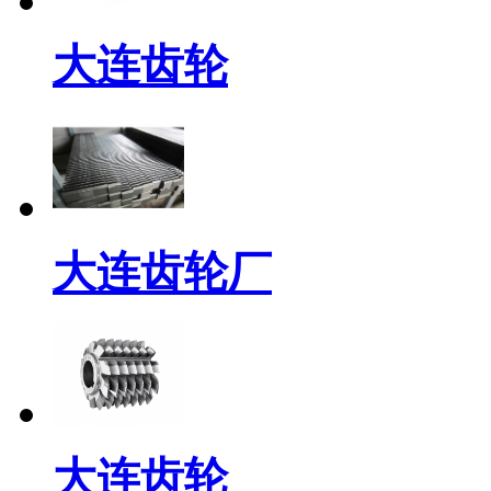
大连齿轮
大连齿轮厂
大连齿轮