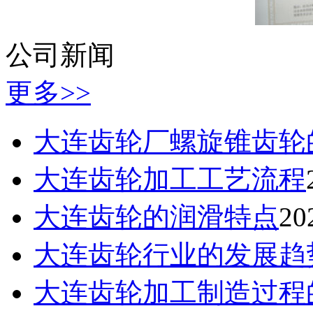
公司新闻
更多>>
大连齿轮厂螺旋锥齿轮的
大连齿轮加工工艺流程
大连齿轮的润滑特点
20
大连齿轮行业的发展趋
大连齿轮加工制造过程