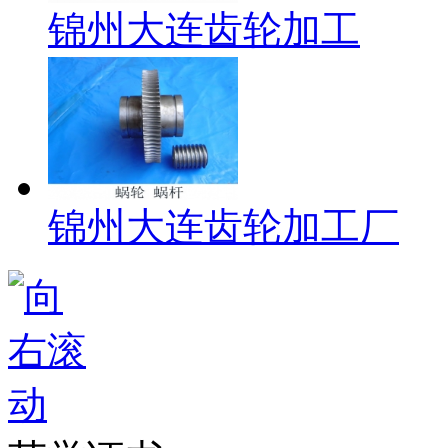
锦州大连齿轮加工
锦州大连齿轮加工厂