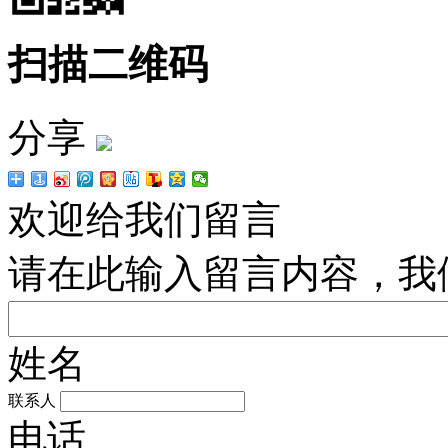
扫描二维码
分享
欢迎给我们留言
请在此输入留言内容，我
姓名
联系人
电话