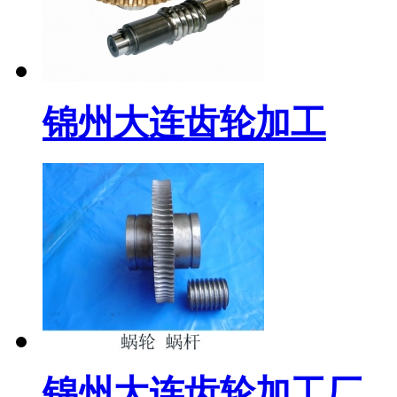
锦州大连齿轮加工
锦州大连齿轮加工厂