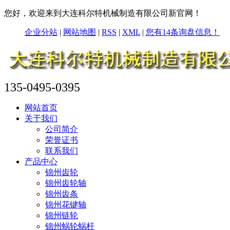
您好，欢迎来到大连科尔特机械制造有限公司新官网！
企业分站
|
网站地图
|
RSS
|
XML
|
您有
14
条询盘信息！
135-0495-0395
网站首页
关于我们
公司简介
荣誉证书
联系我们
产品中心
锦州齿轮
锦州齿轮轴
锦州齿条
锦州花键轴
锦州链轮
锦州蜗轮蜗杆