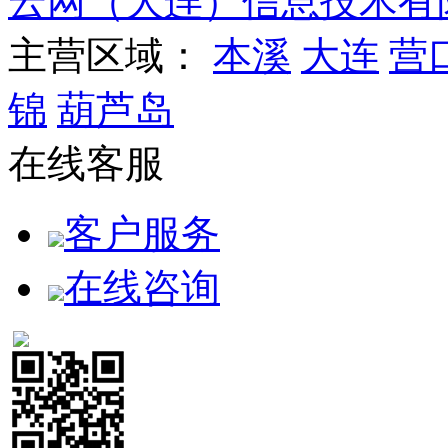
云网（大连）信息技术有
主营区域：
本溪
大连
营
锦
葫芦岛
在线客服
客户服务
在线咨询