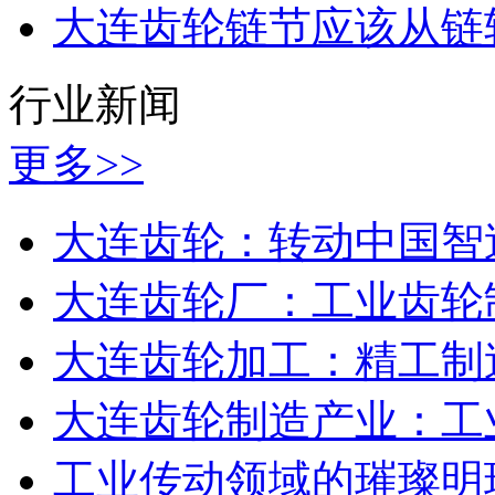
大连齿轮链节应该从链
行业新闻
更多>>
大连齿轮：转动中国智
大连齿轮厂：工业齿轮
大连齿轮加工：精工制
大连齿轮制造产业：工
工业传动领域的璀璨明