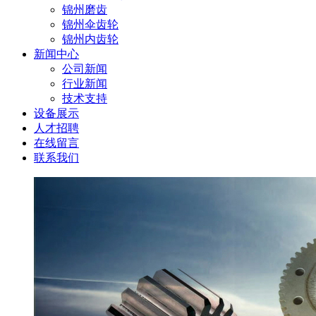
锦州磨齿
锦州伞齿轮
锦州内齿轮
新闻中心
公司新闻
行业新闻
技术支持
设备展示
人才招聘
在线留言
联系我们