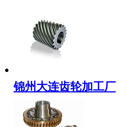
锦州大连齿轮加工厂