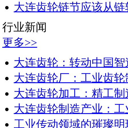
大连齿轮链节应该从链
行业新闻
更多>>
大连齿轮：转动中国智
大连齿轮厂：工业齿轮
大连齿轮加工：精工制
大连齿轮制造产业：工
工业传动领域的璀璨明