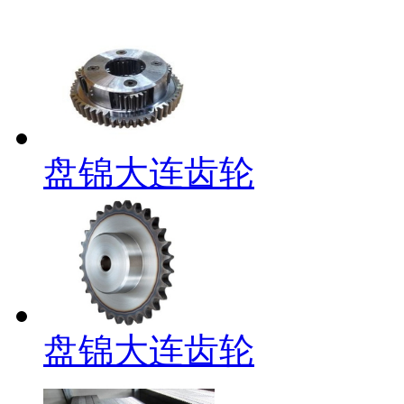
盘锦大连齿轮
盘锦大连齿轮