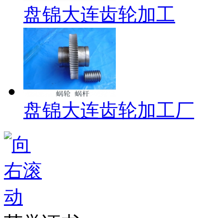
盘锦大连齿轮加工
盘锦大连齿轮加工厂