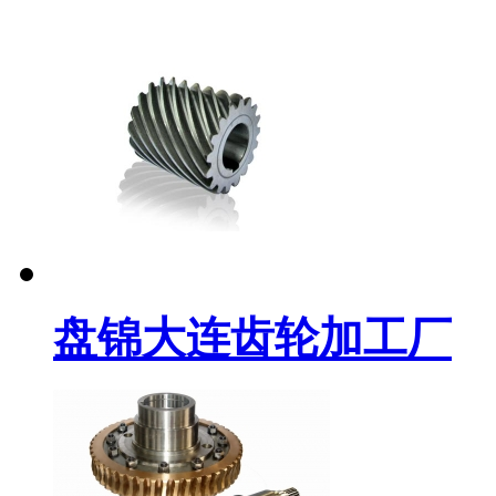
盘锦大连齿轮加工厂