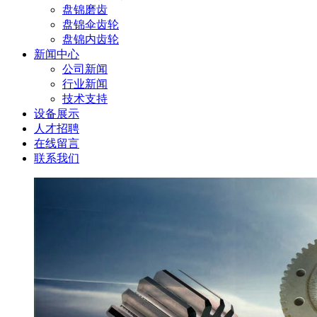
盘锦磨齿
盘锦伞齿轮
盘锦内齿轮
新闻中心
公司新闻
行业新闻
技术支持
设备展示
人才招聘
在线留言
联系我们