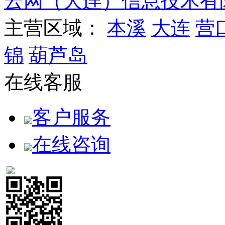
云网（大连）信息技术有
主营区域：
本溪
大连
营
锦
葫芦岛
在线客服
客户服务
在线咨询