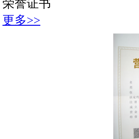
荣誉证书
更多>>