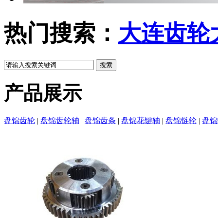
热门搜索：
大连齿轮
产品展示
盘锦齿轮
|
盘锦齿轮轴
|
盘锦齿条
|
盘锦花键轴
|
盘锦链轮
|
盘锦