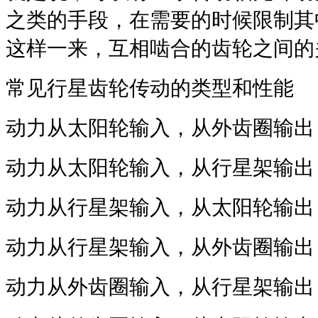
之类的手段，在需要的时候限制其
这样一来，互相啮合的齿轮之间的
常见行星齿轮传动的类型和性能
动力从太阳轮输入，从外齿圈输出
动力从太阳轮输入，从行星架输出
动力从行星架输入，从太阳轮输出
动力从行星架输入，从外齿圈输出
动力从外齿圈输入，从行星架输出