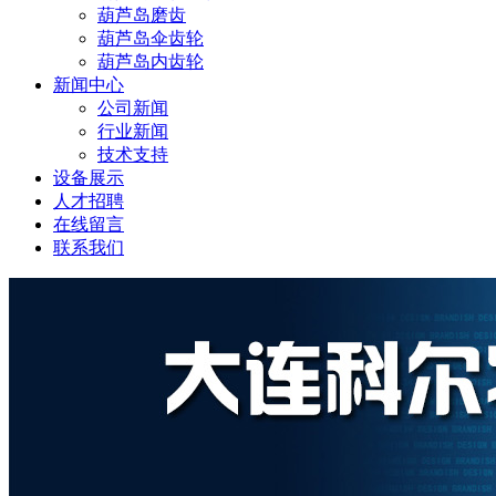
葫芦岛磨齿
葫芦岛伞齿轮
葫芦岛内齿轮
新闻中心
公司新闻
行业新闻
技术支持
设备展示
人才招聘
在线留言
联系我们