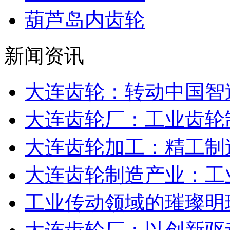
葫芦岛内齿轮
新闻资讯
大连齿轮：转动中国智造
大连齿轮厂：工业齿轮制
大连齿轮加工：精工制造
大连齿轮制造产业：工业
工业传动领域的璀璨明珠