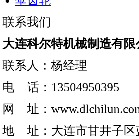
伞齿轮
联系我们
大连科尔特机械制造有限
联系人：杨经理
电 话：13504950395
网 址：www.dlchilun.co
地 址：大连市甘井子区