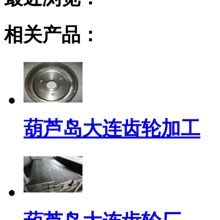
相关产品：
葫芦岛大连齿轮加工