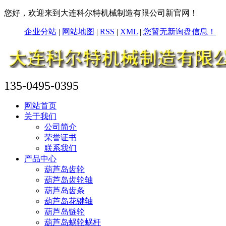
您好，欢迎来到大连科尔特机械制造有限公司新官网！
企业分站
|
网站地图
|
RSS
|
XML
|
您暂无新询盘信息！
135-0495-0395
网站首页
关于我们
公司简介
荣誉证书
联系我们
产品中心
葫芦岛齿轮
葫芦岛齿轮轴
葫芦岛齿条
葫芦岛花键轴
葫芦岛链轮
葫芦岛蜗轮蜗杆