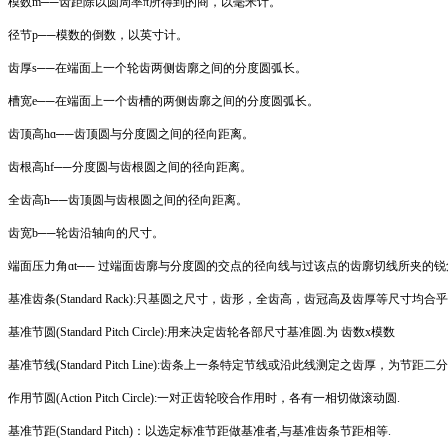
模数m──齿距除以圆周率π所得到的商，以毫米计。
径节p──模数的倒数，以英寸计。
齿厚s──在端面上一个轮齿两侧齿廓之间的分度圆弧长。
槽宽e──在端面上一个齿槽的两侧齿廓之间的分度圆弧长。
齿顶高hɑ──齿顶圆与分度圆之间的径向距离。
齿根高hf──分度圆与齿根圆之间的径向距离。
全齿高h──齿顶圆与齿根圆之间的径向距离。
齿宽b──轮齿沿轴向的尺寸。
端面压力角ɑt── 过端面齿廓与分度圆的交点的径向线与过该点的齿廓切线所夹的锐
基准齿条(Standard Rack):只基圆之尺寸，齿形，全齿高，齿冠高及齿厚等
基准节圆(Standard Pitch Circle):用来决定齿轮各部尺寸基准圆.为 齿数x模数
基准节线(Standard Pitch Line):齿条上一条特定节线或沿此线测定之齿厚，为节距二
作用节圆(Action Pitch Circle):一对正齿轮咬合作用时，各有一相切做滚动圆.
基准节距(Standard Pitch)：以选定标准节距做基准者,与基准齿条节距相等.