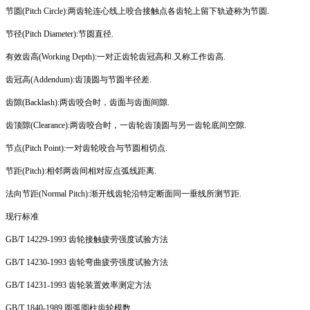
节圆(Pitch Circle):两齿轮连心线上咬合接触点各齿轮上留下轨迹称为节圆.
节径(Pitch Diameter):节圆直径.
有效齿高(Working Depth):一对正齿轮齿冠高和.又称工作齿高.
齿冠高(Addendum):齿顶圆与节圆半径差.
齿隙(Backlash):两齿咬合时，齿面与齿面间隙.
齿顶隙(Clearance):两齿咬合时，一齿轮齿顶圆与另一齿轮底间空隙.
节点(Pitch Point):一对齿轮咬合与节圆相切点.
节距(Pitch):相邻两齿间相对应点弧线距离.
法向节距(Normal Pitch):渐开线齿轮沿特定断面同一垂线所测节距.
现行标准
GB/T 14229-1993 齿轮接触疲劳强度试验方法
GB/T 14230-1993 齿轮弯曲疲劳强度试验方法
GB/T 14231-1993 齿轮装置效率测定方法
GB/T 1840-1989 圆弧圆柱齿轮模数