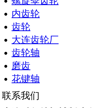
螺旋伞齿轮
内齿轮
齿轮
大连齿轮厂
齿轮轴
磨齿
花键轴
联系我们