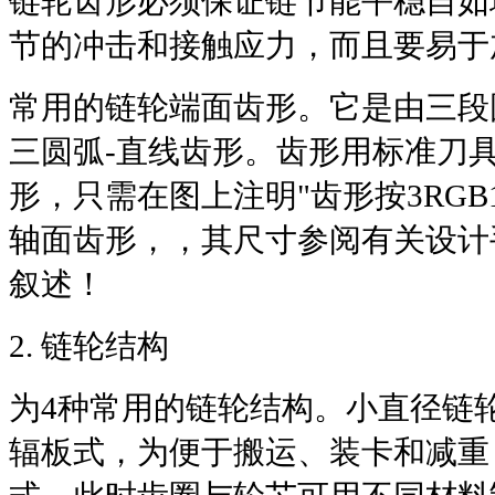
链轮齿形必须保证链节能平稳自如
节的冲击和接触应力，而且要易于
常用的链轮端面齿形。它是由三段圆弧
三圆弧-直线齿形。齿形用标准刀
形，只需在图上注明"齿形按3RGB1
轴面齿形，，其尺寸参阅有关设计
叙述！
2. 链轮结构
为4种常用的链轮结构。小直径链
辐板式，为便于搬运、装卡和减重