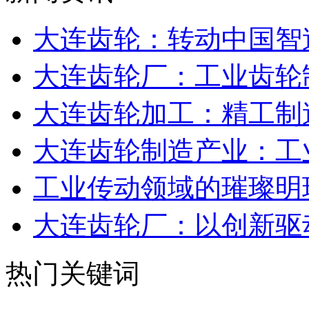
大连齿轮：转动中国智造
大连齿轮厂：工业齿轮制
大连齿轮加工：精工制造
大连齿轮制造产业：工业
工业传动领域的璀璨明珠
大连齿轮厂：以创新驱动
热门关键词