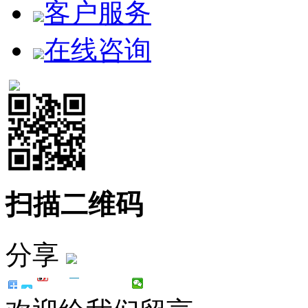
客户服务
在线咨询
扫描二维码
分享