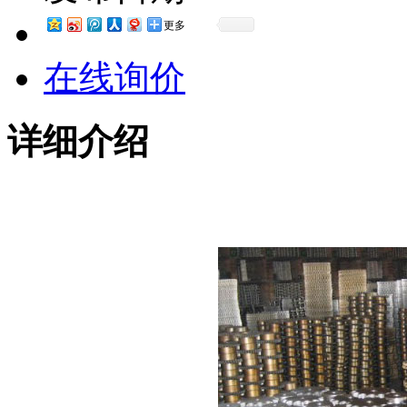
更多
在线询价
详细介绍