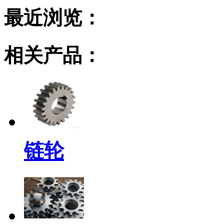
最近浏览：
相关产品：
链轮