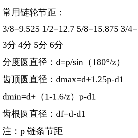
常用链轮节距：
3/8=9.525 1/2=12.7 5/8=15.875 3/4
3分 4分 5分 6分
分度圆直径：d=p/sin（180°/z）
齿顶圆直径：dmax=d+1.25p-d1
dmin=d+（1-1.6/z）p-d1
齿根圆直径：df=d-d1
注：p 链条节距