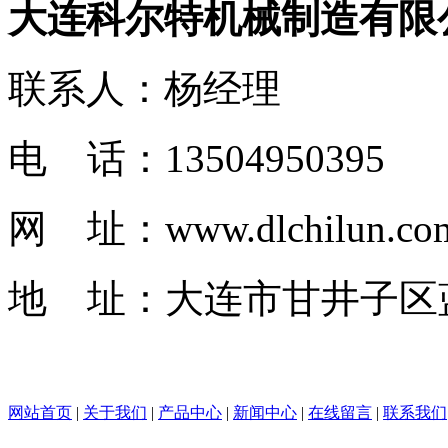
大连科尔特机械制造有限
联系人：杨经理
电 话：13504950395
网 址：www.dlchilun.co
地 址：大连市甘井子区
网站首页
|
关于我们
|
产品中心
|
新闻中心
|
在线留言
|
联系我们