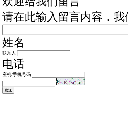
欢迎给我们留言
请在此输入留言内容，我
姓名
联系人
电话
座机/手机号码