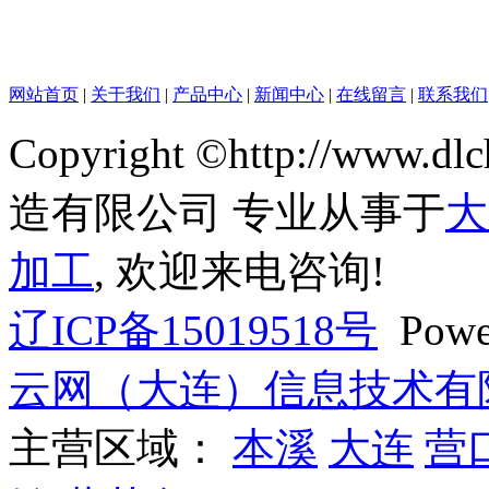
网站首页
|
关于我们
|
产品中心
|
新闻中心
|
在线留言
|
联系我们
Copyright ©http://ww
造有限公司 专业从事于
大
加工
, 欢迎来电咨询!
辽ICP备15019518号
Powe
云网（大连）信息技术有
主营区域：
本溪
大连
营