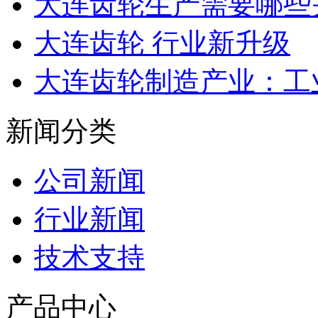
大连齿轮生产需要哪些
大连齿轮 行业新升级
大连齿轮制造产业：工
新闻分类
公司新闻
行业新闻
技术支持
产品中心