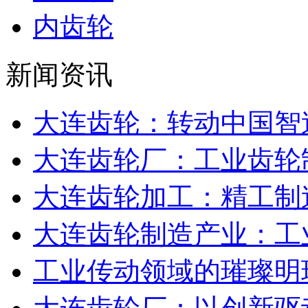
内齿轮
新闻资讯
大连齿轮：转动中国智造
大连齿轮厂：工业齿轮制
大连齿轮加工：精工制造
大连齿轮制造产业：工业
工业传动领域的璀璨明珠