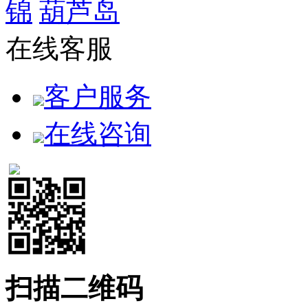
锦
葫芦岛
在线客服
客户服务
在线咨询
扫描二维码