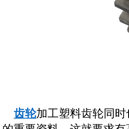
齿轮
加工塑料齿轮同时
的重要资料，这就要求有