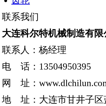
齿轮
联系我们
大连科尔特机械制造有限
联系人：杨经理
电 话：13504950395
网 址：www.dlchilun.co
地 址：大连市甘井子区