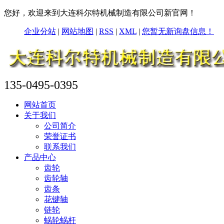
您好，欢迎来到大连科尔特机械制造有限公司新官网！
企业分站
|
网站地图
|
RSS
|
XML
|
您暂无新询盘信息！
135-0495-0395
网站首页
关于我们
公司简介
荣誉证书
联系我们
产品中心
齿轮
齿轮轴
齿条
花键轴
链轮
蜗轮蜗杆