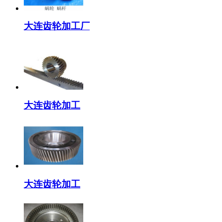
大连齿轮加工厂
大连齿轮加工
大连齿轮加工