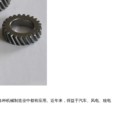
各种机械制造业中都有应用。近年来，得益于汽车、风电、核电