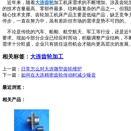
近年来，随着
大连齿轮
加工机床需求的不断增加。涉及齿轮
的技术含量最高、零部件最多、结构最复杂的产品之一。但我
核心技术支撑。齿轮加工机床产品主要是低端产品，缺乏竞争
停步，一直在努力中，虽有差距但市场的需求是势不可挡的。
不论是传统的汽车、船舶、航空航天、军工等行业，还是近年
要求。现如今部分企业已经应时而动，积极调整产业结构，不
需求十分旺盛，企业只有抓住这些机会才能向更高层次的发展
相关标签：
大连齿轮加工
上一篇：
日常怎么对大连微型齿轮维护
下一篇：
如何在大连精密齿轮传动时减少噪音
最近浏览：
相关产品：