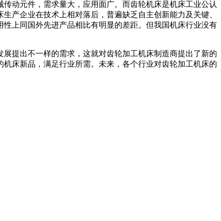
械传动元件，需求量大，应用面广。而齿轮机床是机床工业公认
床生产企业在技术上相对落后，普遍缺乏自主创新能力及关键、
用性上同国外先进产品相比有明显的差距。但我国机床行业没有
发展提出不一样的需求，这就对齿轮加工机床制造商提出了新的
的机床新品，满足行业所需。未来，各个行业对齿轮加工机床的