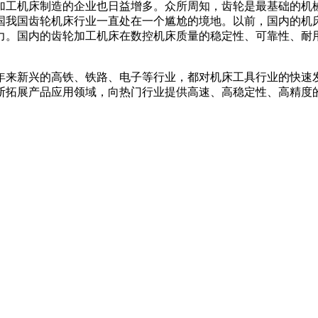
加工机床制造的企业也日益增多。众所周知，齿轮是最基础的机
国我国齿轮机床行业一直处在一个尴尬的境地。以前，国内的机
力。国内的齿轮加工机床在数控机床质量的稳定性、可靠性、耐
来新兴的高铁、铁路、电子等行业，都对机床工具行业的快速
断拓展产品应用领域，向热门行业提供高速、高稳定性、高精度
。