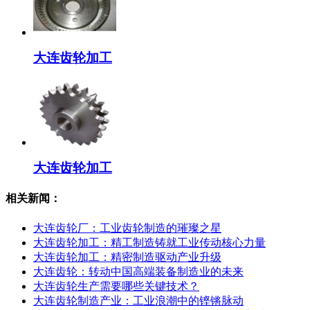
大连齿轮加工
大连齿轮加工
相关新闻：
大连齿轮厂：工业齿轮制造的璀璨之星
大连齿轮加工：精工制造铸就工业传动核心力量
大连齿轮加工：精密制造驱动产业升级
大连齿轮：转动中国高端装备制造业的未来
大连齿轮生产需要哪些关键技术？
大连齿轮制造产业：工业浪潮中的铿锵脉动