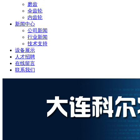
磨齿
伞齿轮
内齿轮
新闻中心
公司新闻
行业新闻
技术支持
设备展示
人才招聘
在线留言
联系我们